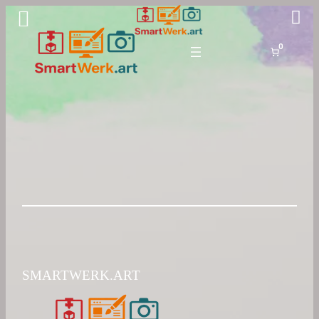
Zum
Inhalt
springen
0
SMARTWERK.ART