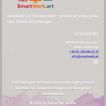
Individuelle 3D-Drucklösungen – präzise gefertigt, genau
nach Deinen Anforderungen.
STANDORT
Wilhelm-Vetter-Strasse 1
85622 Feldkirchen
+49 (0) 160 846 22 57
info@smartwerk.art
Instagram
AGB
Zahlungsarten
Datenschutzerklärung
Impressum
Richtlinie für Rückerstattungen und Rückgaben
Versandarten
© 2026 by Sebastian Mutter