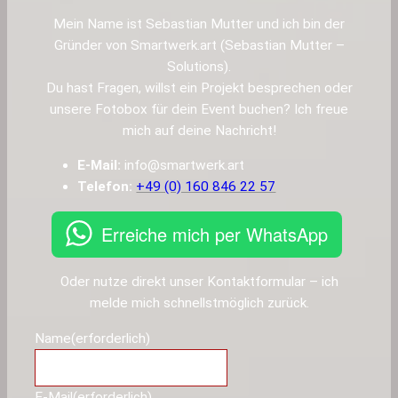
Mein Name ist Sebastian Mutter und ich bin der
Gründer von Smartwerk.art (Sebastian Mutter –
Solutions).
Du hast Fragen, willst ein Projekt besprechen oder
unsere Fotobox für dein Event buchen? Ich freue
mich auf deine Nachricht!
E-Mail:
info@smartwerk.art
Telefon:
+49 (0) 160 846 22 57
Erreiche mich per WhatsApp
Oder nutze direkt unser Kontaktformular – ich
melde mich schnellstmöglich zurück.
Name
(erforderlich)
E-Mail
(erforderlich)