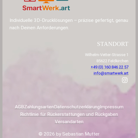
Individuelle 3D-Drucklösungen – präzise gefertigt, genau
nach Deinen Anforderungen.
STANDORT
Wilhelm-Vetter-Strasse 1
85622 Feldkirchen
+49 (0) 160 846 22 57
info@smartwerk.art
Instagram
AGB
Zahlungsarten
Datenschutzerklärung
Impressum
Richtlinie für Rückerstattungen und Rückgaben
Versandarten
© 2026 by Sebastian Mutter