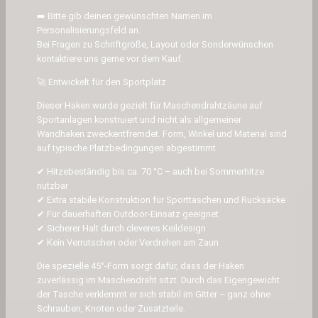
n
➡️ Bitte gib deinen gewünschten Namen im
p
Personalisierungsfeld an.
e
Bei Fragen zu Schriftgröße, Layout oder Sonderwünschen
kontaktiere uns gerne vor dem Kauf.
r
s
🚀 Entwickelt für den Sportplatz
o
Dieser Haken wurde gezielt für Maschendrahtzäune auf
n
Sportanlagen konstruiert und nicht als allgemeiner
a
Wandhaken zweckentfremdet. Form, Winkel und Material sind
l
auf typische Platzbedingungen abgestimmt.
i
✔ Hitzebeständig bis ca. 70 °C – auch bei Sommerhitze
s
nutzbar
i
✔ Extra stabile Konstruktion für Sporttaschen und Rucksäcke
✔ Für dauerhaften Outdoor-Einsatz geeignet
e
✔ Sicherer Halt durch cleveres Keildesign
r
✔ Kein Verrutschen oder Verdrehen am Zaun
t
Die spezielle 45°-Form sorgt dafür, dass der Haken
–
zuverlässig im Maschendraht sitzt. Durch das Eigengewicht
T
der Tasche verklemmt er sich stabil im Gitter – ganz ohne
e
Schrauben, Knoten oder Zusatzteile.