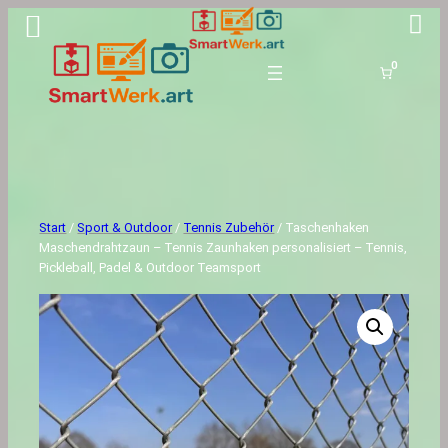
0
Start
/
Sport & Outdoor
/
Tennis Zubehör
/ Taschenhaken
Maschendrahtzaun – Tennis Zaunhaken personalisiert – Tennis,
Pickleball, Padel & Outdoor Teamsport