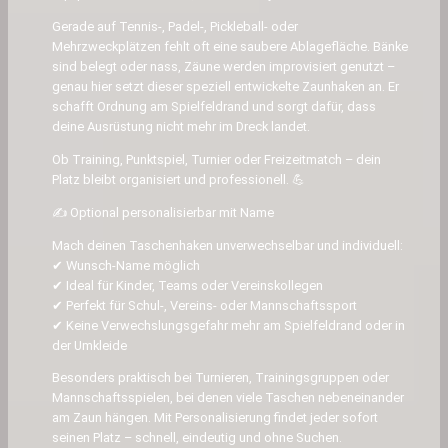
z
Gerade auf Tennis-, Padel-, Pickleball- oder
a
Mehrzweckplätzen fehlt oft eine saubere Ablagefläche. Bänke
u
sind belegt oder nass, Zäune werden improvisiert genutzt –
n
genau hier setzt dieser speziell entwickelte Zaunhaken an. Er
–
schafft Ordnung am Spielfeldrand und sorgt dafür, dass
deine Ausrüstung nicht mehr im Dreck landet.
T
e
Ob Training, Punktspiel, Turnier oder Freizeitmatch – dein
n
Platz bleibt organisiert und professionell. 💪
n
✍️ Optional personalisierbar mit Name
i
Mach deinen Taschenhaken unverwechselbar und individuell:
s
✔ Wunsch-Name möglich
Z
✔ Ideal für Kinder, Teams oder Vereinskollegen
a
✔ Perfekt für Schul-, Vereins- oder Mannschaftssport
u
✔ Keine Verwechslungsgefahr mehr am Spielfeldrand oder in
n
der Umkleide
h
Besonders praktisch bei Turnieren, Trainingsgruppen oder
a
Mannschaftsspielen, bei denen viele Taschen nebeneinander
k
am Zaun hängen. Mit Personalisierung findet jeder sofort
seinen Platz – schnell, eindeutig und ohne Suchen.
e