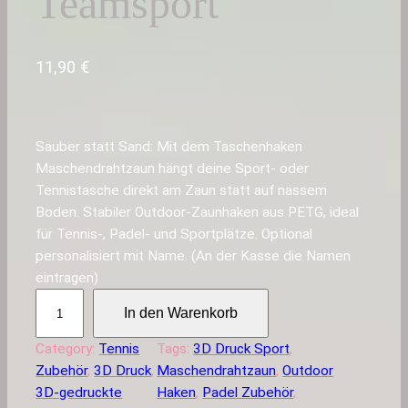
Teamsport
11,90
€
Sauber statt Sand: Mit dem Taschenhaken
Maschendrahtzaun hängt deine Sport- oder
Tennistasche direkt am Zaun statt auf nassem
Boden. Stabiler Outdoor-Zaunhaken aus PETG, ideal
für Tennis-, Padel- und Sportplätze. Optional
personalisiert mit Name. (An der Kasse die Namen
eintragen)
T
In den Warenkorb
a
s
Category:
Tennis
Tags:
3D Druck Sport
, 
c
Zubehör
, 
3D Druck
, 
Maschendrahtzaun
, 
Outdoor
h
3D-gedruckte
Haken
, 
Padel Zubehör
, 