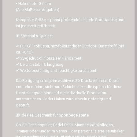
• Hakentiefe: 35 mm
M
(Alle Maße ca.-Angaben)
e
n
Kompakte Größe – passt problemlos in jede Sporttasche und
ist jederzeit griffbereit.
g
e
🧵 Material & Qualität
✔ PETG – robuster, hitzebeständiger Outdoor-Kunststoff (bis
ca. 70 °C)
✔ 3D-gedruckt in präziser Handarbeit
✔ Leicht, stabil & langlebig
✔ Wetterbeständig und feuchtigkeitsresistent
Die Fertigung erfolgt im additiven 3D-Druckverfahren. Dabei
entstehen feine, sichtbare Schichtlinien, die typisch für diese
Herstellungsart sind und die individuelle Produktion
unterstreichen. Jeder Haken wird einzeln gefertigt und
geprüft.
🎁 Ideales Geschenk für Sportbegeisterte
Ob für Tennisspieler, Padel-Fans, Mannschaftskollegen,
Trainer oder Kinder im Verein – der personalisierte Zaunhaken