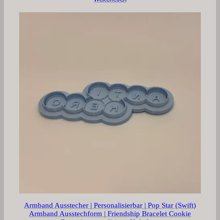
Armband Ausstecher | Personalisierbar | Pop Star (Swift)
Armband Ausstechform | Friendship Bracelet Cookie