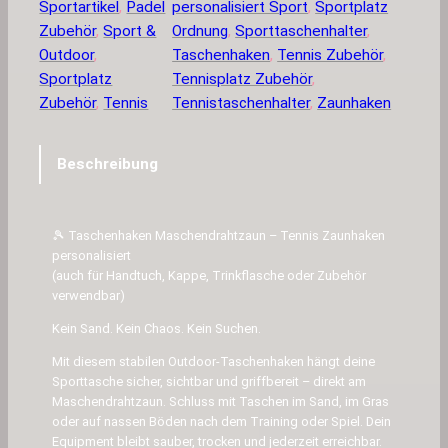
e
Sportartikel
, 
Padel
personalisiert Sport
, 
Sportplatz
n
Zubehör
, 
Sport &
Ordnung
, 
Sporttaschenhalter
, 
h
Outdoor
, 
Taschenhaken
, 
Tennis Zubehör
, 
a
Sportplatz
Tennisplatz Zubehör
, 
k
Zubehör
, 
Tennis
Tennistaschenhalter
, 
Zaunhaken
e
n
Beschreibung
M
a
s
🎾 Taschenhaken Maschendrahtzaun – Tennis Zaunhaken
c
personalisiert
h
(auch für Handtuch, Kappe, Trinkflasche oder Zubehör
e
verwendbar)
n
Kein Sand. Kein Chaos. Kein Suchen.
d
r
Mit diesem stabilen Outdoor-Taschenhaken hängt deine
Sporttasche sicher, sichtbar und griffbereit – direkt am
a
Maschendrahtzaun. Schluss mit Taschen im Sand, im Gras
h
oder auf nassen Böden nach dem Training oder Spiel. Dein
t
Equipment bleibt sauber, trocken und jederzeit erreichbar.