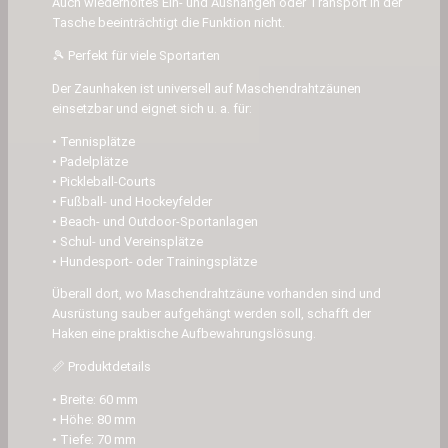
Auch wiederholtes Ein- und Aushängen oder Transport in der
e
Tasche beeinträchtigt die Funktion nicht.
l
&
🎾 Perfekt für viele Sportarten
O
Der Zaunhaken ist universell auf Maschendrahtzäunen
u
einsetzbar und eignet sich u. a. für:
t
• Tennisplätze
d
• Padelplätze
o
• Pickleball-Courts
o
• Fußball- und Hockeyfelder
• Beach- und Outdoor-Sportanlagen
r
• Schul- und Vereinsplätze
T
• Hundesport- oder Trainingsplätze
e
Überall dort, wo Maschendrahtzäune vorhanden sind und
a
Ausrüstung sauber aufgehängt werden soll, schafft der
m
Haken eine praktische Aufbewahrungslösung.
s
p
📏 Produktdetails
o
• Breite: 60 mm
r
• Höhe: 80 mm
t
• Tiefe: 70 mm