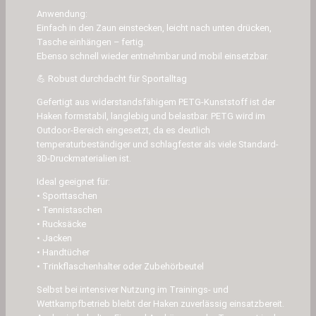
n
Anwendung:
n
Einfach in den Zaun einstecken, leicht nach unten drücken,
i
Tasche einhängen – fertig.
s
Ebenso schnell wieder entnehmbar und mobil einsetzbar.
,
💪 Robust durchdacht für Sportalltag
P
i
Gefertigt aus widerstandsfähigem PETG-Kunststoff ist der
Haken formstabil, langlebig und belastbar. PETG wird im
c
Outdoor-Bereich eingesetzt, da es deutlich
k
temperaturbeständiger und schlagfester als viele Standard-
l
3D-Druckmaterialien ist.
e
Ideal geeignet für:
b
• Sporttaschen
a
• Tennistaschen
l
• Rucksäcke
l
• Jacken
• Handtücher
,
• Trinkflaschenhalter oder Zubehörbeutel
P
a
Selbst bei intensiver Nutzung im Trainings- und
Wettkampfbetrieb bleibt der Haken zuverlässig einsatzbereit.
d